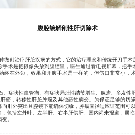
腹腔镜解剖性肝切除术
种微创治疗肝脏疾病的方式，它的治疗理念和传统开刀手术
除手术是把摄像头放到腹腔里，医生通过看电视屏幕，把手
始终在外边，效果和开腹手术是一样的，但伤口非常小，
结石、症状性血管瘤、有症状局灶性结节增生、腺瘤、多发性
性肝癌，转移性肝脏肿瘤及其他恶性病变。为保证足够的切缘
如瘤体向肝外突出且腔镜下能确保切缘，肿瘤直径适应证范围可以扩
除，包括左外叶、左半肝、右半肝供肝。国内尚未报道，属临
病变。